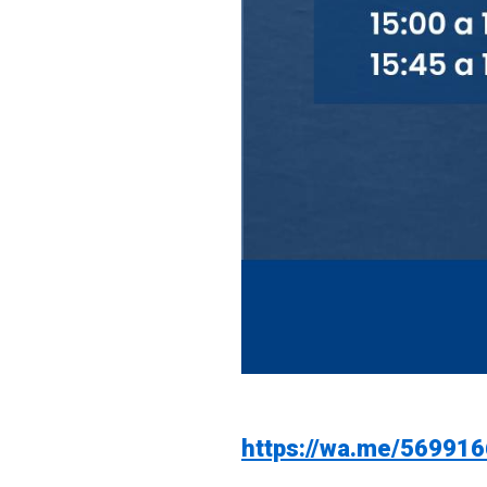
https://wa.me/56991