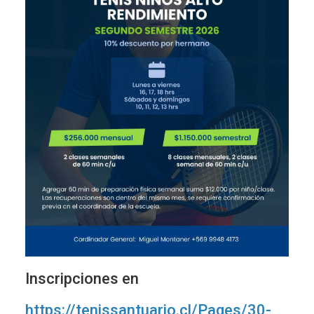
Inscripciones en
https://tenissantuario.cl/Pages/30-