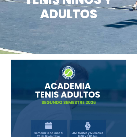
ADULTOS