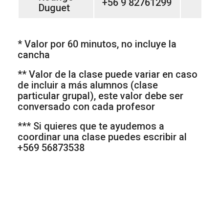
+56 9 82761299
$2
Duguet
* Valor por 60 minutos, no incluye la
cancha
** Valor de la clase puede variar en caso
de incluir a más alumnos (clase
particular grupal), este valor debe ser
conversado con cada profesor
*** Si quieres que te ayudemos a
coordinar una clase puedes escribir al
+569 56873538