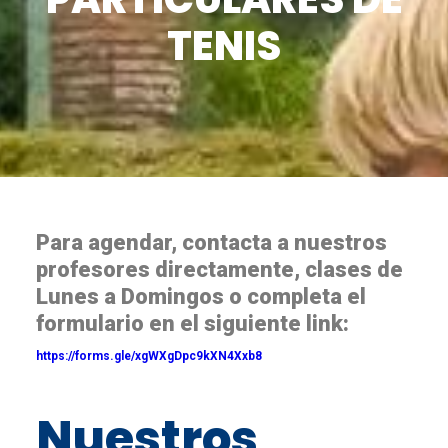
TENIS
Para agendar, contacta a nuestros
profesores directamente, clases de
Lunes a Domingos o completa el
formulario en el siguiente link:
https://forms.gle/xgWXgDpc9kXN4Xxb8
Nuestros