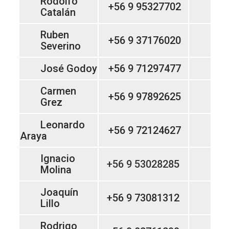
Rodolfo
+56 9 95327702
$3
Catalán
Ruben
+56 9 37176020
$31
Severino
José Godoy
+56 9 71297477
$3
Carmen
+56 9 97892625
$28
Grez
Leonardo
+56 9 72124627
$2
Araya
Ignacio
+56 9 53028285
$2
Molina
Joaquín
+56 9 73081312
$2
Lillo
Rodrigo