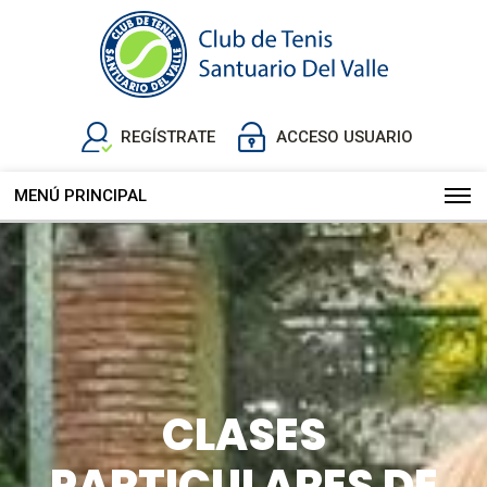
REGÍSTRATE
ACCESO USUARIO
MENÚ PRINCIPAL
CLASES
PARTICULARES DE