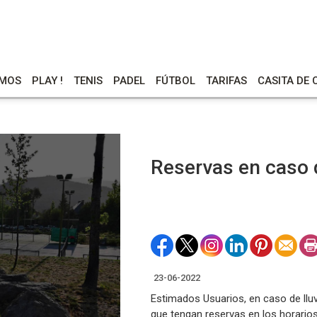
OMOS
PLAY !
TENIS
PADEL
FÚTBOL
TARIFAS
CASITA DE
Reservas en caso d
23-06-2022
Estimados Usuarios, en caso de lluvi
que tengan reservas en los horario