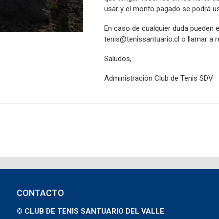
usar y el monto pagado se podrá us
En caso de cualquier duda pueden es
tenis@tenissantuario.cl o llamar a
Saludos,
Administración Club de Tenis SDV
CONTACTO
© CLUB DE TENIS SANTUARIO DEL VALLE