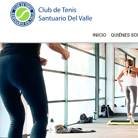
INICIO
QUIÉNES S