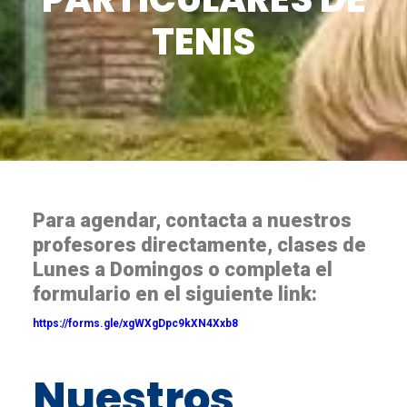
TENIS
Para agendar, contacta a nuestros
profesores directamente, clases de
Lunes a Domingos o completa el
formulario en el siguiente link:
https://forms.gle/xgWXgDpc9kXN4Xxb8
Nuestros